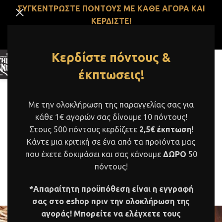
ΣΥΓΚΕΝΤΡΩΣΤΕ ΠΟΝΤΟΥΣ ΜΕ ΚΑΘΕ ΑΓΟΡΑ ΚΑΙ
ΚΕΡΔΙΣΤΕ!
ΔΕΙΤΕ ΠΕΡΙΣΣΟΤΕΡΑ ΕΔΩ
Κερδίστε πόντους &
MENU
έκπτωσεις!
Blog
Με την ολοκλήρωση της παραγγελίας σας για
Home
/
Συνταγές
κάθε 1€ αγορών σας δίνουμε 10 πόντους!
ΣΥΝΤΑΓΕΣ
Στους 500 πόντους κερδίζετε
2,5€ έκπτωση!
Μελιτζανοσαλάτα
Κάντε μια κριτική σε ένα από τα προϊόντα μας
που έχετε δοκιμάσει και σας κάνουμε
ΔΩΡΟ
50
“Μπαμπαγκανούς” Με Λευκό
πόντους!
Αμυγδαλοβούτυρο
*Απαραίτητη προϋπόθεση είναι η εγγραφή
0
Thessnut
On 2 Δεκεμβρίου, 2020
σας στο eshop πριν την ολοκλήρωση της
αγοράς! Μπορείτε να ελέγχετε τους