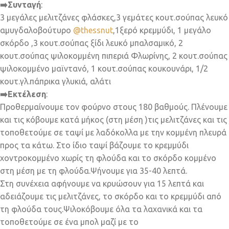
➡️Συνταγή
:
3 μεγάλες μελιτζάνες φλάσκες,3 γεμάτες κουτ.σούπας λευκό
αμυγδαλοβούτυρο
@thessnut
,1ξερό κρεμμύδι, 1 μεγάλο
σκόρδο ,3 κουτ.σούπας ξίδι λευκό μπαλσαμικό, 2
κουτ.σούπας ψιλοκομμένη πιπεριά Φλωρίνης, 2 κουτ.σούπας
ψιλοκομμένο μαϊντανό, 1 κουτ.σούπας κουκουνάρι, 1/2
κουτ.γλ.πάπρικα γλυκιά, αλάτι
➡️Εκτέλεση
:
Προθερμαίνουμε τον φούρνο στους 180 βαθμούς. Πλένουμε
και τις κόβουμε κατά μήκος (στη μέση )τις μελιτζάνες και τις
τοποθετούμε σε ταψί με λαδόκολλα με την κομμένη πλευρά
προς τα κάτω. Στο ίδιο ταψί βάζουμε το κρεμμύδι
χοντροκομμένο χωρίς τη φλούδα και το σκόρδο κομμένο
στη μέση με τη φλούδα.Ψήνουμε για 35-40 λεπτά.
Στη συνέχεια αφήνουμε να κρυώσουν για 15 λεπτά και
αδειάζουμε τις μελιτζάνες, το σκόρδο και το κρεμμύδι από
τη φλούδα τους.Ψιλοκόβουμε όλα τα λαχανικά και τα
τοποθετούμε σε ένα μπολ μαζί με το