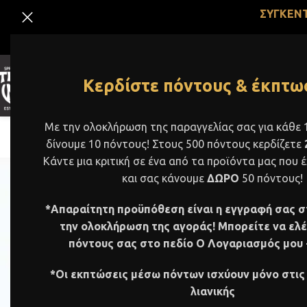
ΣΥΓΚΕΝΤ
%
Κερδίστε πόντους & έκπτωσ
ΕΤΑΙΡΕΙΑ
ΑΡΧΙΚΗ
ΠΡΟΪΟΝΤΑ
VEGAN
ΕΠΙΚΟΙΝΩΝΙΑ
OFFE
Με την ολοκλήρωση της παραγγελίας σας για κάθε
δίνουμε 10 πόντους! Στους 500 πόντους κερδίζετε
Κάντε μια κριτική σε ένα από τα προϊόντα μας που 
και σας κάνουμε
ΔΩΡΟ
50 πόντους!
*Απαραίτητη προϋπόθεση είναι η εγγραφή σας σ
ΜΑΡΜΕΛΑΔΕΣ ΧΩΡΙΣ ΖΑΧΑΡΗ
ΒΟΥΤΥΡΑ Ξ
την ολοκλήρωση της αγοράς! Μπορείτε να ελέ
11 Products
26 Products
πόντους σας στο πεδίο Ο Λογαριασμός μου 
ΞΗΡΟΙ ΚΑΡΠΟΙ & ΣΠΟΡΟΙ
ΦΥΤΙΚΑ ΕΛΑΙΑ ΞΗΡ
*Οι εκπτώσεις μέσω πόντων ισχύουν μόνο στις
20 Products
5 Products
ΕΥΡΟΣ ΤΙΜΗΣ
λιανικής
Αρχική σελίδα
/
Προ