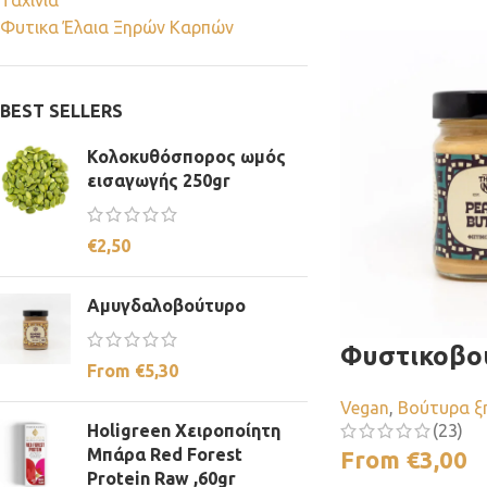
Ταχίνια
Φυτικα Έλαια Ξηρών Καρπών
BEST SELLERS
Κολοκυθόσπορος ωμός
εισαγωγής 250gr
€
2,50
Αµυγδαλοβούτυρο
Φυστικοβο
From
€
5,30
Vegan
,
Βούτυρα ξ
(23)
Holigreen Χειροποίητη
Μπάρα Red Forest
From
€
3,00
Protein Raw ,60gr