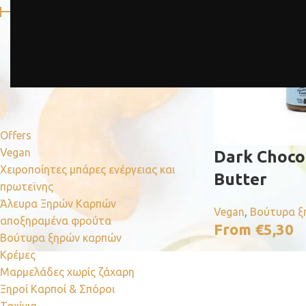
Τιμή:
€0
—
€70
ΦΙΛΤΡΑΡΙΣΜΑ
ΚΑΤΗΓΟΡΙΕΣ
Offers
Vegan
Dark Choco
Xειροποίητες μπάρες ενέργειας και
Butter
πρωτεϊνης
Άλευρα Ξηρών Καρπών
Vegan
,
Βούτυρα ξ
αποξηραμένα φρούτα
From
€
5,30
Βούτυρα ξηρών καρπών
Κρέμες
Μαρμελάδες χωρίς ζάχαρη
Ξηροί Καρποί & Σπόροι