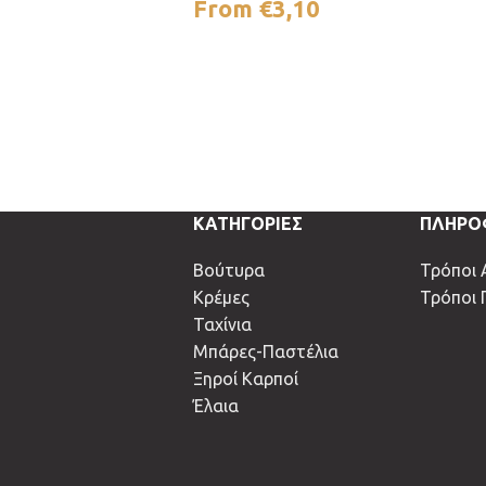
From
€
3,10
ΚΑΤΗΓΟΡΙΕΣ
ΠΛΗΡΟ
Βούτυρα
Τρόποι 
Κρέμες
Τρόποι
Ταχίνια
Μπάρες-Παστέλια
Ξηροί Καρποί
Έλαια